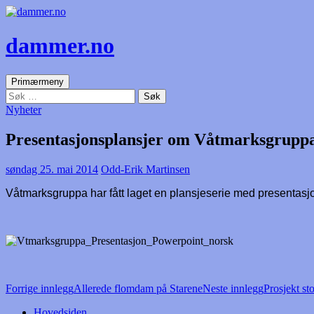
dammer.no
Søk
Gå
Primærmeny
til
Søk
innhold
etter:
Nyheter
Presentasjonsplansjer om Våtmarksgrupp
søndag 25. mai 2014
Odd-Erik Martinsen
Våtmarksgruppa har fått laget en plansjeserie med presentasjon
Innleggsnavigasjon
Forrige innlegg
Allerede flomdam på Starene
Neste innlegg
Prosjekt st
Hovedsiden