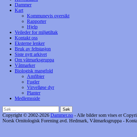
Dammer
Kart
Kommunevis oversikt
Rapporter
Hjelp
Veileder for miljøtiltak
Kontakt oss
Eksterne lenker
Bruk av feltstasjon
Siste nytt arkivet
Om våtmarksgruppa
Våtmarker
Biologisk mangfold
Amfibier
Fugler
Virvelløse dyr
Planter
Medlemsside
Søk
etter:
Copyright © 2002-2026
Dammer.no
- Alle bilder som vises er Cop
Norsk Ornitologisk Forening avd. Hedmark, Våtmarksgruppa - Konta