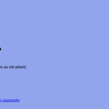
a
 av sitt arbeid.
or salamander