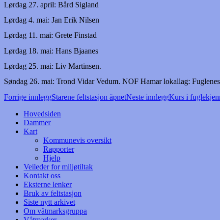
Lørdag 27. april: Bård Sigland
Lørdag 4. mai: Jan Erik Nilsen
Lørdag 11. mai: Grete Finstad
Lørdag 18. mai: Hans Bjaanes
Lørdag
25. mai: Liv Martinsen.
Søndag 26. mai: Trond Vidar Vedum. NOF Hamar lokallag: Fuglenes d
Innleggsnavigasjon
Forrige innlegg
Starene feltstasjon åpnet
Neste innlegg
Kurs i fuglekjen
Hovedsiden
Dammer
Kart
Kommunevis oversikt
Rapporter
Hjelp
Veileder for miljøtiltak
Kontakt oss
Eksterne lenker
Bruk av feltstasjon
Siste nytt arkivet
Om våtmarksgruppa
Våtmarker