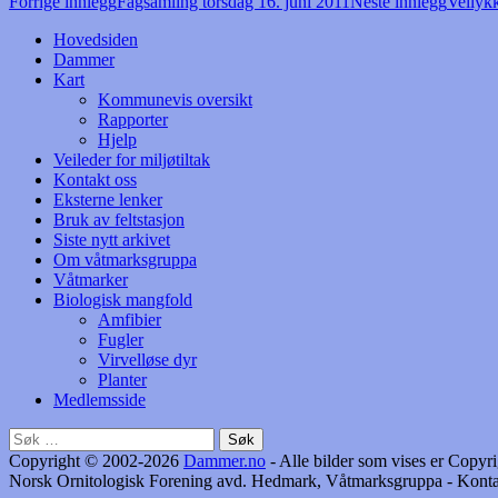
Innleggsnavigasjon
Forrige innlegg
Fagsamling torsdag 16. juni 2011
Neste innlegg
Vellyk
Hovedsiden
Dammer
Kart
Kommunevis oversikt
Rapporter
Hjelp
Veileder for miljøtiltak
Kontakt oss
Eksterne lenker
Bruk av feltstasjon
Siste nytt arkivet
Om våtmarksgruppa
Våtmarker
Biologisk mangfold
Amfibier
Fugler
Virvelløse dyr
Planter
Medlemsside
Søk
etter:
Copyright © 2002-2026
Dammer.no
- Alle bilder som vises er Cop
Norsk Ornitologisk Forening avd. Hedmark, Våtmarksgruppa - Konta