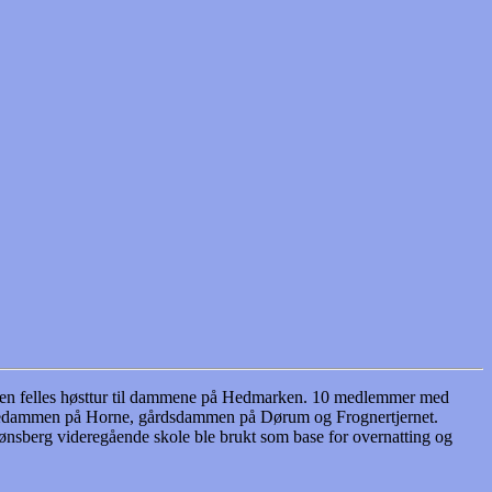
t en felles høsttur til dammene på Hedmarken. 10 medlemmer med
 hovedammen på Horne, gårdsdammen på Dørum og Frognertjernet.
Jønsberg videregående skole ble brukt som base for overnatting og