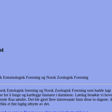
rsk Entomologisk Forening og Norsk Zoologisk Forening
Norsk Entologisk forening og Norsk Zoologisk Forening som hadde lag
dagene for å fange og kartlegge faunaen i dammene. Lørdag besøkte vi
e Raa søndre. Det ble gjort flere interresante funn disse to dagene. 
kk et fint faglig utbytte av det.