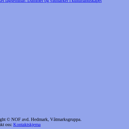
ket fagseminar: Dammer og våtmarker i kulturlandskapet
yright © NOF avd. Hedmark, Våtmarksgruppa.
kt oss:
Kontaktskjema