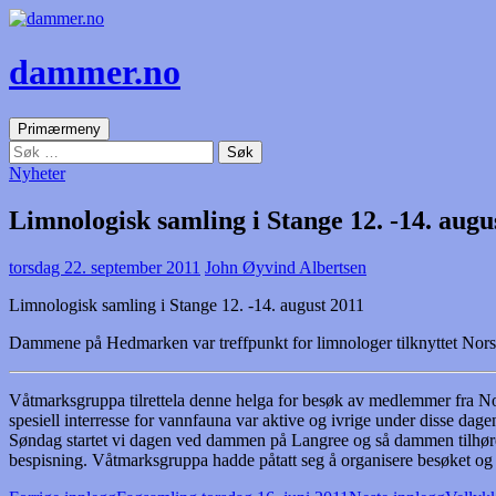
dammer.no
Søk
Gå
Primærmeny
til
Søk
innhold
etter:
Nyheter
torsdag 22. september 2011
John Øyvind Albertsen
Limnologisk samling i Stange 12. -14. aug‏ust 2011
Dammene på Hedmarken var treffpunkt for limnologer tilknyttet No
Våtmarksgruppa tilrettela denne helga for besøk av medlemmer fra 
spesiell interresse for vannfauna var aktive og ivrige under disse 
Søndag startet vi dagen ved dammen på Langree og så dammen tilhørend
bespisning. Våtmarksgruppa hadde påtatt seg å organisere besøket og fi