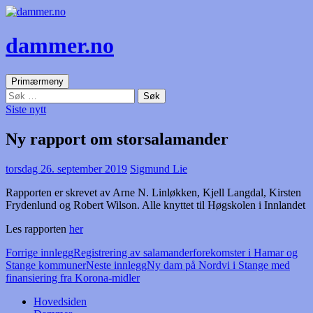
dammer.no
Søk
Gå
Primærmeny
til
Søk
innhold
etter:
Siste nytt
Ny rapport om storsalamander
torsdag 26. september 2019
Sigmund Lie
Rapporten er skrevet av Arne N. Linløkken, Kjell Langdal, Kirsten
Frydenlund og Robert Wilson. Alle knyttet til Høgskolen i Innlandet
Les rapporten
her
Innleggsnavigasjon
Forrige innlegg
Registrering av salamanderforekomster i Hamar og
Stange kommuner
Neste innlegg
Ny dam på Nordvi i Stange med
finansiering fra Korona-midler
Hovedsiden