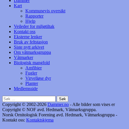
Dammer
Kart
Kommunevis oversikt
Rapporter
Hjelp
Veileder for miljøtiltak
Kontakt oss
Eksterne lenker
Bruk av feltstasjon
Siste nytt arkivet
Om våtmarksgruppa
Våtmarker
Biologisk mangfold
Amfibier
Fugler
Virvelløse dyr
Planter
Medlemsside
Søk
etter:
Copyright © 2002-2026
Dammer.no
- Alle bilder som vises er
Copyright © NOF avd. Hedmark, Våtmarksgruppa.
Norsk Ornitologisk Forening avd. Hedmark, Våtmarksgruppa -
Kontakt oss:
Kontaktskjema