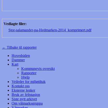
Vedlagte filer:
Stor-salamander-pa-Hedmarken-2014_komprimert.pdf
← Tilbake til rapporter
Hovedsiden
Dammer
Kart
Kommunevis oversikt
Rapporter
Hjelp
Veileder for miljøtiltak
Kontakt oss
Eksterne lenker
Bruk av feltstasjon
Siste nytt arkivet
Om våtmarksgruppa
Våtmarker