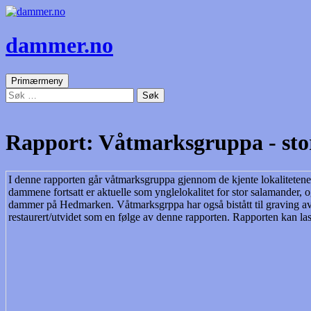
dammer.no
Søk
Gå
Primærmeny
til
Søk
innhold
etter:
Rapport: Våtmarksgruppa - st
I denne rapporten går våtmarksgruppa gjennom de kjente lokaliteten
dammene fortsatt er aktuelle som ynglelokalitet for stor salamander, og 
dammer på Hedmarken. Våtmarksgrppa har også bistått til graving av
restaurert/utvidet som en følge av denne rapporten. Rapporten kan las