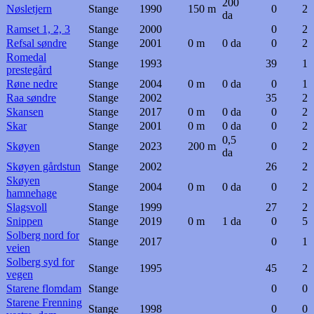
200
Nøsletjern
Stange
1990
150 m
0
2
da
Ramset 1, 2, 3
Stange
2000
0
2
Refsal søndre
Stange
2001
0 m
0 da
0
2
Romedal
Stange
1993
39
1
prestegård
Røne nedre
Stange
2004
0 m
0 da
0
1
Raa søndre
Stange
2002
35
2
Skansen
Stange
2017
0 m
0 da
0
2
Skar
Stange
2001
0 m
0 da
0
2
0,5
Skøyen
Stange
2023
200 m
0
2
da
Skøyen gårdstun
Stange
2002
26
2
Skøyen
Stange
2004
0 m
0 da
0
2
hamnehage
Slagsvoll
Stange
1999
27
2
Snippen
Stange
2019
0 m
1 da
0
5
Solberg nord for
Stange
2017
0
1
veien
Solberg syd for
Stange
1995
45
2
vegen
Starene flomdam
Stange
0
0
Starene Frenning
Stange
1998
0
0