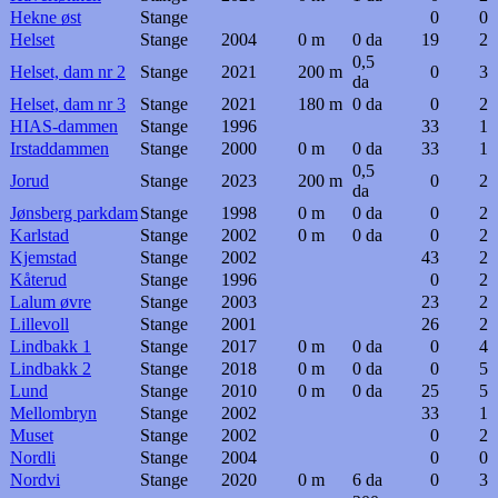
Hekne øst
Stange
0
0
Helset
Stange
2004
0 m
0 da
19
2
0,5
Helset, dam nr 2
Stange
2021
200 m
0
3
da
Helset, dam nr 3
Stange
2021
180 m
0 da
0
2
HIAS-dammen
Stange
1996
33
1
Irstaddammen
Stange
2000
0 m
0 da
33
1
0,5
Jorud
Stange
2023
200 m
0
2
da
Jønsberg parkdam
Stange
1998
0 m
0 da
0
2
Karlstad
Stange
2002
0 m
0 da
0
2
Kjemstad
Stange
2002
43
2
Kåterud
Stange
1996
0
2
Lalum øvre
Stange
2003
23
2
Lillevoll
Stange
2001
26
2
Lindbakk 1
Stange
2017
0 m
0 da
0
4
Lindbakk 2
Stange
2018
0 m
0 da
0
5
Lund
Stange
2010
0 m
0 da
25
5
Mellombryn
Stange
2002
33
1
Muset
Stange
2002
0
2
Nordli
Stange
2004
0
0
Nordvi
Stange
2020
0 m
6 da
0
3