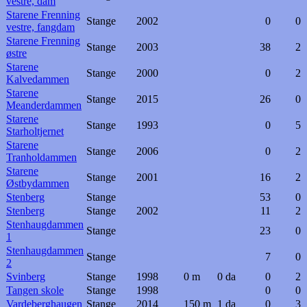
vestre, dam
Starene Frenning
Stange
2002
0
0
vestre, fangdam
Starene Frenning
Stange
2003
38
2
østre
Starene
Stange
2000
0
2
Kalvedammen
Starene
Stange
2015
26
0
Meanderdammen
Starene
Stange
1993
0
5
Starholtjernet
Starene
Stange
2006
0
2
Tranholdammen
Starene
Stange
2001
16
2
Østbydammen
Stenberg
Stange
53
0
Stenberg
Stange
2002
11
2
Stenhaugdammen
Stange
23
0
1
Stenhaugdammen
Stange
7
0
2
Svinberg
Stange
1998
0 m
0 da
0
2
Tangen skole
Stange
1998
0
0
Vardeberghaugen
Stange
2014
150 m
1 da
0
3