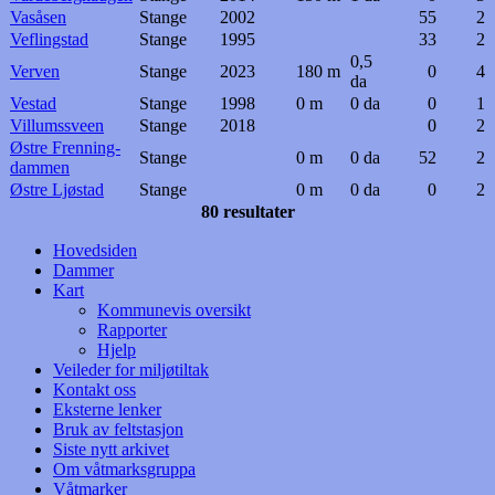
Vasåsen
Stange
2002
55
2
Veflingstad
Stange
1995
33
2
0,5
Verven
Stange
2023
180 m
0
4
da
Vestad
Stange
1998
0 m
0 da
0
1
Villumssveen
Stange
2018
0
2
Østre Frenning-
Stange
0 m
0 da
52
2
dammen
Østre Ljøstad
Stange
0 m
0 da
0
2
80 resultater
Hovedsiden
Dammer
Kart
Kommunevis oversikt
Rapporter
Hjelp
Veileder for miljøtiltak
Kontakt oss
Eksterne lenker
Bruk av feltstasjon
Siste nytt arkivet
Om våtmarksgruppa
Våtmarker