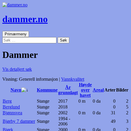
dammer.no
Søk
Gå
Primærmeny
til
Søk
innhold
etter:
Dammer
Vis detaljert søk
Visning:
Generell informasjon
|
Vannkvalitet
Høyde
År
Navn
Kommune
over
Areal
Arter
Bilder
grunnlagt
havet
Berg
Stange
2017
0 m
0 da
0
2
Berglund
Stange
2018
0
5
Bjønnsvea
Stange
2002
0 m
0 da
31
2
1994 -
Bjørby 7 dammer
Stange
49
3
2006
Bjørk
Stange
2000
0 m
0 da
0
2