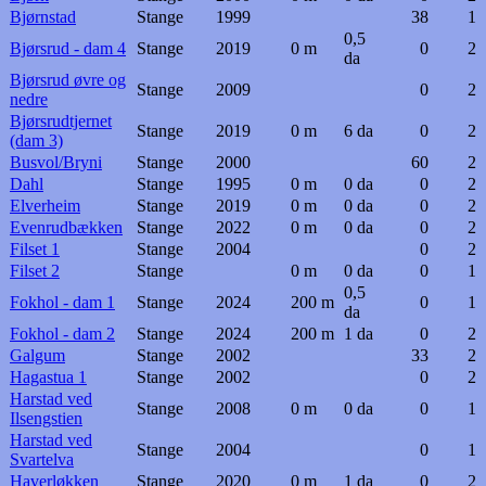
Bjørnstad
Stange
1999
38
1
0,5
Bjørsrud - dam 4
Stange
2019
0 m
0
2
da
Bjørsrud øvre og
Stange
2009
0
2
nedre
Bjørsrudtjernet
Stange
2019
0 m
6 da
0
2
(dam 3)
Busvol/Bryni
Stange
2000
60
2
Dahl
Stange
1995
0 m
0 da
0
2
Elverheim
Stange
2019
0 m
0 da
0
2
Evenrudbækken
Stange
2022
0 m
0 da
0
2
Filset 1
Stange
2004
0
2
Filset 2
Stange
0 m
0 da
0
1
0,5
Fokhol - dam 1
Stange
2024
200 m
0
1
da
Fokhol - dam 2
Stange
2024
200 m
1 da
0
2
Galgum
Stange
2002
33
2
Hagastua 1
Stange
2002
0
2
Harstad ved
Stange
2008
0 m
0 da
0
1
Ilsengstien
Harstad ved
Stange
2004
0
1
Svartelva
Haverløkken
Stange
2020
0 m
1 da
0
2