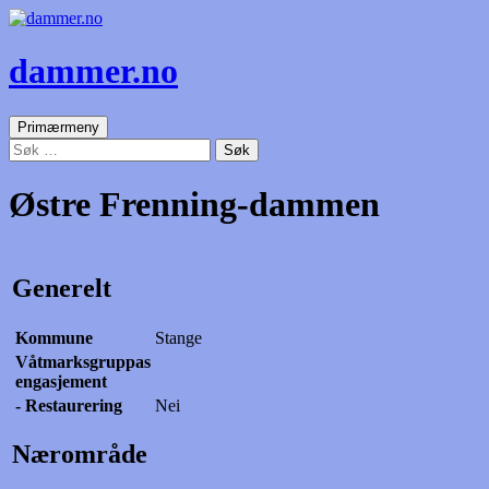
dammer.no
Søk
Gå
Primærmeny
til
Søk
innhold
etter:
Østre Frenning-dammen
Generelt
Kommune
Stange
Våtmarksgruppas
engasjement
- Restaurering
Nei
Nærområde