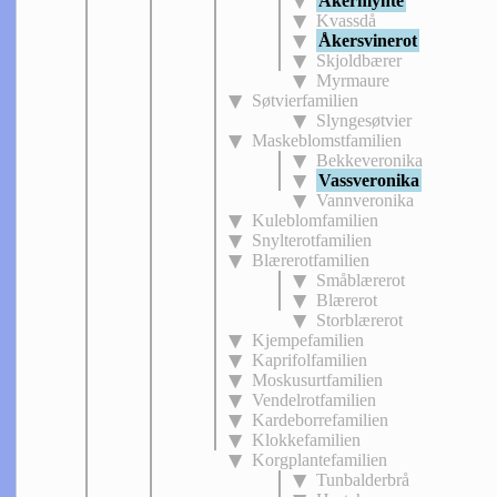
Åkermynte
Kvassdå
Åkersvinerot
Skjoldbærer
Myrmaure
Søtvierfamilien
Slyngesøtvier
Maskeblomstfamilien
Bekkeveronika
Vassveronika
Vannveronika
Kuleblomfamilien
Snylterotfamilien
Blærerotfamilien
Småblærerot
Blærerot
Storblærerot
Kjempefamilien
Kaprifolfamilien
Moskusurtfamilien
Vendelrotfamilien
Kardeborrefamilien
Klokkefamilien
Korgplantefamilien
Tunbalderbrå