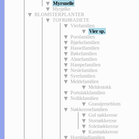
Myrsnelle
Myrjølke
BLOMSTERPLANTER
TOFRØBADETE
Vierfamilien
Vier sp.
Porsfamilien
Bjørkefamilien
Hasselfamilien
Bøkefamilien
Almefamilien
Hampefamilien
Neslefamilien
Syrefamilien
Meldefamilien
Meldestokk
Portulakkfamilien
Nellikfamilien
Grasstjerneblom
Nøkkerosefamilien
Gul nøkkerose
Stornøkkerose
Soleinøkkerose
Kantnøkkerose
Hornbladfamilien