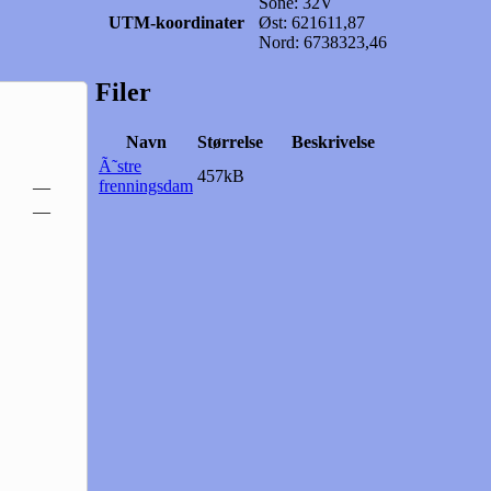
Sone: 32V
UTM-koordinater
Øst: 621611,87
Nord: 6738323,46
Filer
Navn
Størrelse
Beskrivelse
Ã˜stre
457kB
frenningsdam
—
—