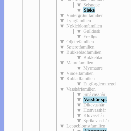
Selsnepe
Sløke
Vintergrønnfamilien
Lyngfamilien
Nøkleblomfamilien
Gulldusk
Fredløs
Oljetrefamilien
Søterotfamilien
Bukkebladfamilien
Bukkeblad
Maurefamilien
Myrmaure
Vindelfamilien
Rubladfamilien
Engforglemmegei
Vasshårfamilien
Småvasshår
Vasshår sp.
Dikevashår
Høstvasshår
Klovasshår
Sprikevasshår
Leppeblomstfamilien