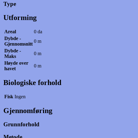
Type
Utforming
Areal
0 da
Dybde -
0 m
Gjennomsnitt
Dybde -
0 m
Maks
Høyde over
0 m
havet
Biologiske forhold
Fisk
Ingen
Gjennomføring
Grunnforhold
Metode