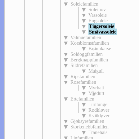
Soleiefamilien
Soleihov
Vassoleie
Engsoleie
Tiggersoleie
Småvassoleie
Valmuefamilien
Korsblomstfamilien
Brønnkarse
Soldoggfamilien
Bergknappfamilien
Sildrefamilien
Maigull
Ripsfamilien
Rosefamilien
Myrhatt
Mjødurt
Ertefamilien
Tiriltunge
Rødkløver
Kvitkløver
Gjøksyrefamilien
Storkenebbfamilien
Tranehals
Linfamilien