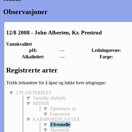
Observasjoner
12/8 2008 - John Alberten, Kr. Prestrud
Vannkvalitet
pH:
—
Ledningsevne:
Alkalinitet:
—
Farge:
Registrerte arter
Trykk trekantene for å åpne og lukke hver artsgruppe:
2 PLANTERIKET
Vannlilje (hybrid)
MOSER
Tjønnmose sp.
Fagermose
KARSPOREPLANTER
Elvesnelle
Åkersnelle