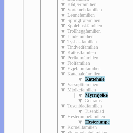
Blåfjærfamilien
Vortemelkfamilien
Lønnefamilien
Springfrøfamilien
Spolebuskfamilien
Trollheggfamilien
Lindefamilien
Tysbastfamilien
Tindvedfamilien
Kattostfamilien
Perikumfamilien
Fiolfamilien
Evjeblomfamilien
Kattehalefamilien
Kattehale
Vassnøttfamilien
Mjølkefamilien
Myrmjølke
Geitrams
Tusenbladfamilien
Tusenblad
Hesterumpefamilien
Hesterumpe
Kornellfamilien
Skjermplantefamilien