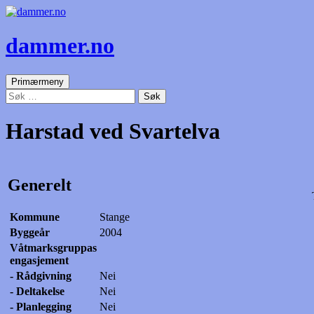
dammer.no
Søk
Gå
Primærmeny
til
Søk
innhold
etter:
Harstad ved Svartelva
Generelt
Kommune
Stange
Byggeår
2004
Våtmarksgruppas
engasjement
- Rådgivning
Nei
- Deltakelse
Nei
- Planlegging
Nei