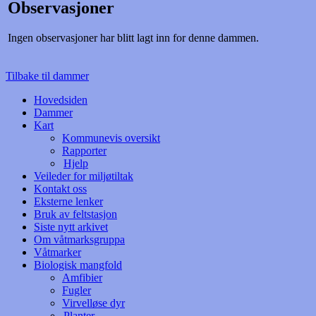
Observasjoner
Ingen observasjoner har blitt lagt inn for denne dammen.
Tilbake til dammer
Hovedsiden
Dammer
Kart
Kommunevis oversikt
Rapporter
Hjelp
Veileder for miljøtiltak
Kontakt oss
Eksterne lenker
Bruk av feltstasjon
Siste nytt arkivet
Om våtmarksgruppa
Våtmarker
Biologisk mangfold
Amfibier
Fugler
Virvelløse dyr
Planter