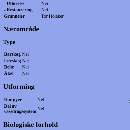
- Utførelse
Nei
- Restaurering
Nei
Grunneier
Tor Holaker
Nærområde
Type
Barskog
Nei
Løvskog
Nei
Beite
Nei
Åker
Nei
Utforming
Har øyer
Nei
Del av
Nei
vassdragssystem
Biologiske forhold