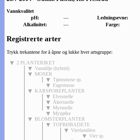
Vannkvalitet
pH:
—
Ledningsevne:
Alkalinitet:
—
Farge:
Registrerte arter
Trykk trekantene for å åpne og lukke hver artsgruppe:
2 PLANTERIKET
Vannlilje (hybrid)
MOSER
Tjønnmose sp.
Fagermose
KARSPOREPLANTER
Elvesnelle
Åkersnelle
Myrsnelle
Myrjølke
BLOMSTERPLANTER
TOFRØBADETE
Vierfamilien
Vier sp.