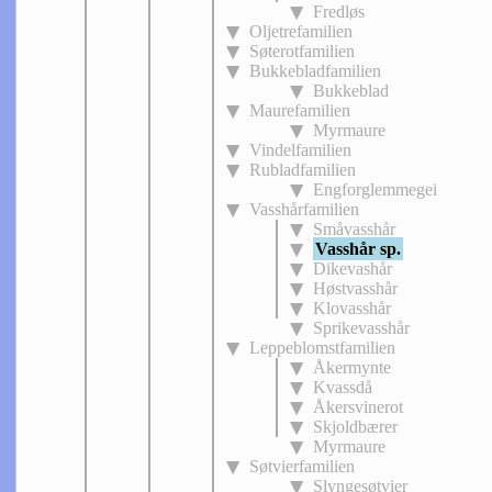
Fredløs
Oljetrefamilien
Søterotfamilien
Bukkebladfamilien
Bukkeblad
Maurefamilien
Myrmaure
Vindelfamilien
Rubladfamilien
Engforglemmegei
Vasshårfamilien
Småvasshår
Vasshår sp.
Dikevashår
Høstvasshår
Klovasshår
Sprikevasshår
Leppeblomstfamilien
Åkermynte
Kvassdå
Åkersvinerot
Skjoldbærer
Myrmaure
Søtvierfamilien
Slyngesøtvier