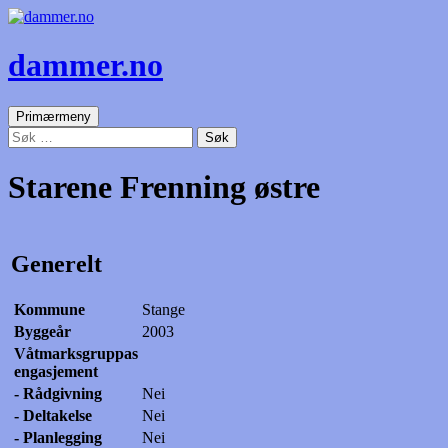
dammer.no
Søk
Gå
Primærmeny
til
Søk
innhold
etter:
Starene Frenning østre
Generelt
Kommune
Stange
Byggeår
2003
Våtmarksgruppas
engasjement
- Rådgivning
Nei
- Deltakelse
Nei
- Planlegging
Nei