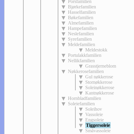
Porsfamilien
Bjørkefamilien
Hasselfamilien
Bøkefamilien
Almefamilien
Hampefamilien
Neslefamilien
Syrefamilien
Meldefamilien
Meldestokk
Portulakkfamilien
Nellikfamilien
Grasstjerneblom
Nøkkerosefamilien
Gul nøkkerose
Stornøkkerose
Soleinøkkerose
Kantnøkkerose
Hornbladfamilien
Soleiefamilien
Soleihov
Vassoleie
Engsoleie
Tiggersoleie
Småvassoleie