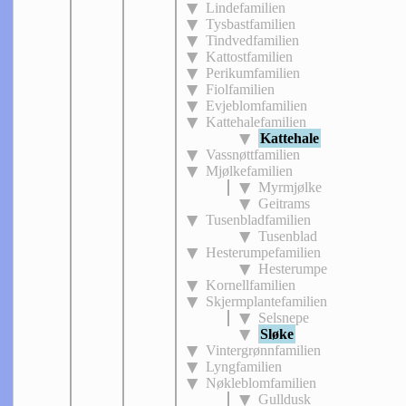
Lindefamilien
Tysbastfamilien
Tindvedfamilien
Kattostfamilien
Perikumfamilien
Fiolfamilien
Evjeblomfamilien
Kattehalefamilien
Kattehale
Vassnøttfamilien
Mjølkefamilien
Myrmjølke
Geitrams
Tusenbladfamilien
Tusenblad
Hesterumpefamilien
Hesterumpe
Kornellfamilien
Skjermplantefamilien
Selsnepe
Sløke
Vintergrønnfamilien
Lyngfamilien
Nøkleblomfamilien
Gulldusk