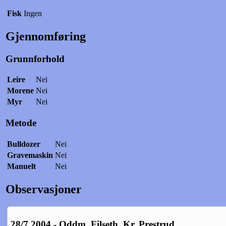
Fisk
Ingen
Gjennomføring
Grunnforhold
Leire
Nei
Morene
Nei
Myr
Nei
Metode
Bulldozer
Nei
Gravemaskin
Nei
Manuelt
Nei
Observasjoner
28/7 2004 - Oddm. Filseth, Kr. Prestrud