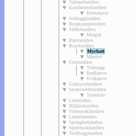
Valmuefamilien
Korsblomstfamilien
Brønnkarse
Soldoggfamilien
Bergknappfamilien
Sildrefamilien
Maigull
Ripsfamilien
Rosefamilien
Myrhatt
Mjødurt
Ertefamilien
Tiriltunge
Rødkløver
Kvitkløver
Gjøksyrefamilien
Storkenebbfamilien
Tranehals
Linfamilien
Blåfjærfamilien
Vortemelkfamilien
Lønnefamilien
Springfrøfamilien
Spolebuskfamilien
Trollheggfamilien