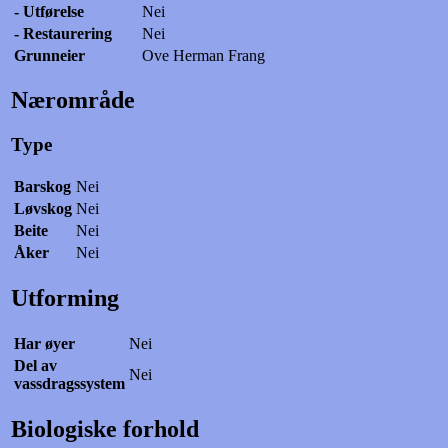
- Utførelse
Nei
- Restaurering
Nei
Grunneier
Ove Herman Frang
Nærområde
Type
Barskog
Nei
Løvskog
Nei
Beite
Nei
Åker
Nei
Utforming
Har øyer
Nei
Del av
Nei
vassdragssystem
Biologiske forhold