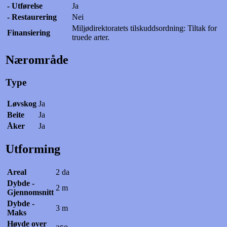
- Utførelse
Ja
- Restaurering
Nei
Miljødirektoratets tilskuddsordning: Tiltak for
Finansiering
truede arter.
Nærområde
Type
Løvskog
Ja
Beite
Ja
Åker
Ja
Utforming
Areal
2 da
Dybde -
2 m
Gjennomsnitt
Dybde -
3 m
Maks
Høyde over