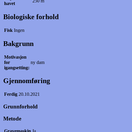
250 m
havet
Biologiske forhold
Fisk
Ingen
Bakgrunn
Motivasjon
for
ny dam
igangsetting:
Gjennomføring
Ferdig
20.10.2021
Grunnforhold
Metode
Gravemaskin
Ja