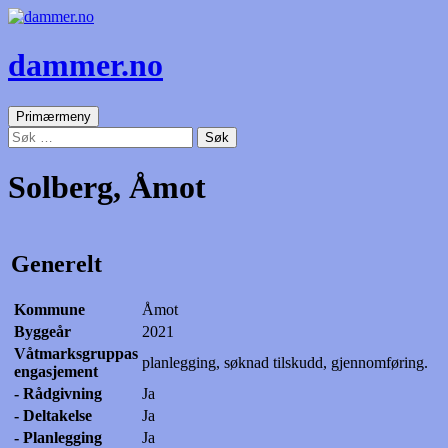
dammer.no
Søk
Gå
Primærmeny
til
Søk
innhold
etter:
Solberg, Åmot
Generelt
Kommune
Åmot
Byggeår
2021
Våtmarksgruppas
planlegging, søknad tilskudd, gjennomføring.
engasjement
- Rådgivning
Ja
- Deltakelse
Ja
- Planlegging
Ja