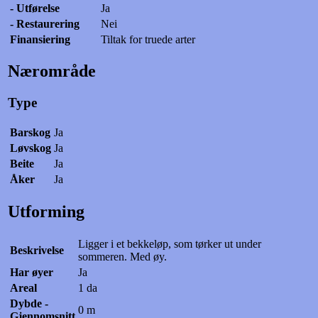
- Utførelse
Ja
- Restaurering
Nei
Finansiering
Tiltak for truede arter
Nærområde
Type
Barskog
Ja
Løvskog
Ja
Beite
Ja
Åker
Ja
Utforming
Ligger i et bekkeløp, som tørker ut under
Beskrivelse
sommeren. Med øy.
Har øyer
Ja
Areal
1 da
Dybde -
0 m
Gjennomsnitt