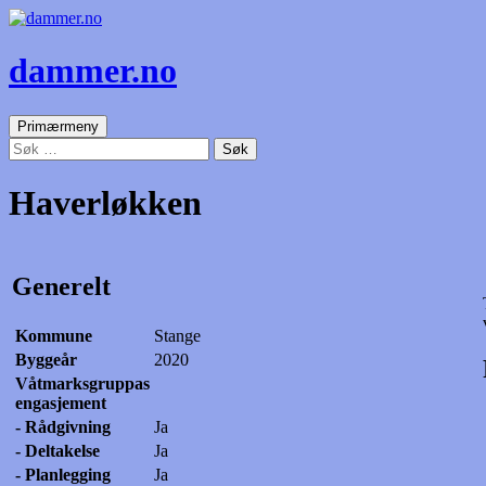
dammer.no
Søk
Gå
Primærmeny
til
Søk
innhold
etter:
Haverløkken
Generelt
Kommune
Stange
Byggeår
2020
Våtmarksgruppas
engasjement
- Rådgivning
Ja
- Deltakelse
Ja
- Planlegging
Ja