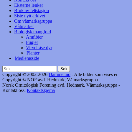
Eksterne lenker
Bruk av feltstasjon
Siste nytt arkivet
Om våtmarksgruppa
Våtmarker
Biologisk mangfold
Amfibier
Fugler
Virvelløse dyr
Planter
Medlemsside
Søk
etter:
Copyright © 2002-2026
Dammer.no
- Alle bilder som vises er
Copyright © NOF avd. Hedmark, Våtmarksgruppa.
Norsk Ornitologisk Forening avd. Hedmark, Våtmarksgruppa -
Kontakt oss:
Kontaktskjema