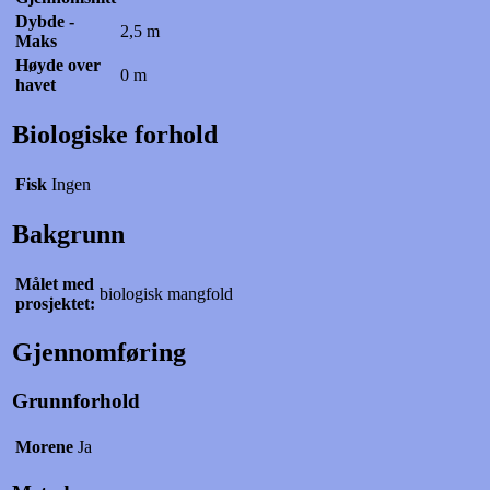
Dybde -
2,5 m
Maks
Høyde over
0 m
havet
Biologiske forhold
Fisk
Ingen
Bakgrunn
Målet med
biologisk mangfold
prosjektet:
Gjennomføring
Grunnforhold
Morene
Ja