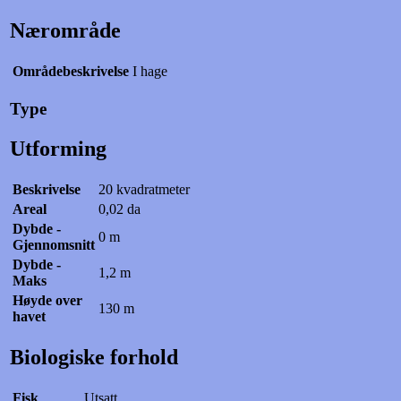
Nærområde
Områdebeskrivelse
I hage
Type
Utforming
Beskrivelse
20 kvadratmeter
Areal
0,02 da
Dybde -
0 m
Gjennomsnitt
Dybde -
1,2 m
Maks
Høyde over
130 m
havet
Biologiske forhold
Fisk
Utsatt