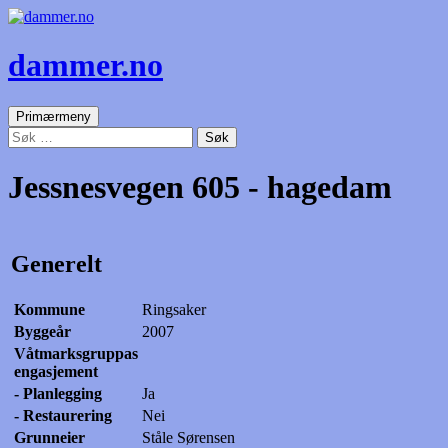
dammer.no
Søk
Gå
Primærmeny
til
Søk
innhold
etter:
Jessnesvegen 605 - hagedam
Generelt
Kommune
Ringsaker
Byggeår
2007
Våtmarksgruppas
engasjement
- Planlegging
Ja
- Restaurering
Nei
Grunneier
Ståle Sørensen