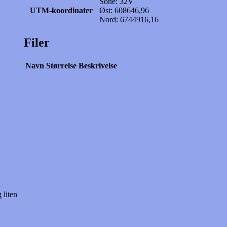
Sone: 32V
UTM-koordinater
Øst: 608646,96
Nord: 6744916,16
Filer
Navn
Størrelse
Beskrivelse
liten