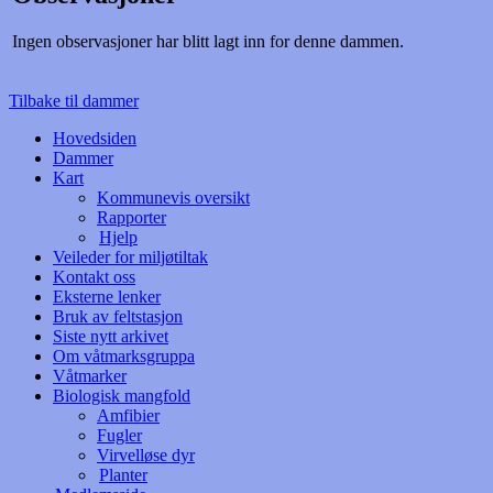
Ingen observasjoner har blitt lagt inn for denne dammen.
Tilbake til dammer
Hovedsiden
Dammer
Kart
Kommunevis oversikt
Rapporter
Hjelp
Veileder for miljøtiltak
Kontakt oss
Eksterne lenker
Bruk av feltstasjon
Siste nytt arkivet
Om våtmarksgruppa
Våtmarker
Biologisk mangfold
Amfibier
Fugler
Virvelløse dyr
Planter