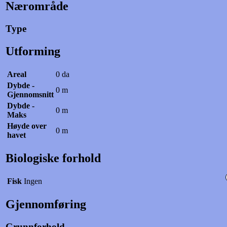
Nærområde
Type
Utforming
Areal
0 da
Dybde -
0 m
Gjennomsnitt
Dybde -
0 m
Maks
Høyde over
0 m
havet
Biologiske forhold
Fisk
Ingen
Gjennomføring
Grunnforhold