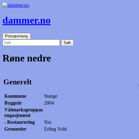
dammer.no
Søk
Gå
Primærmeny
til
Søk
innhold
etter:
Røne nedre
Generelt
Kommune
Stange
Byggeår
2004
Våtmarksgruppas
engasjement
- Restaurering
Nei
Grunneier
Erling Vold