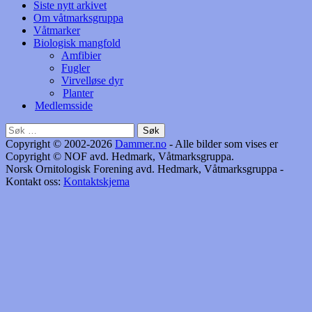
Siste nytt arkivet
Om våtmarksgruppa
Våtmarker
Biologisk mangfold
Amfibier
Fugler
Virvelløse dyr
Planter
Medlemsside
Søk
etter:
Copyright © 2002-2026
Dammer.no
- Alle bilder som vises er
Copyright © NOF avd. Hedmark, Våtmarksgruppa.
Norsk Ornitologisk Forening avd. Hedmark, Våtmarksgruppa -
Kontakt oss:
Kontaktskjema