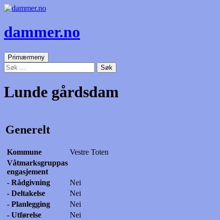
dammer.no
Søk
Gå
Primærmeny
til
Søk
innhold
etter:
Lunde gårdsdam
Generelt
Kommune
Vestre Toten
Våtmarksgruppas
engasjement
- Rådgivning
Nei
- Deltakelse
Nei
- Planlegging
Nei
- Utførelse
Nei