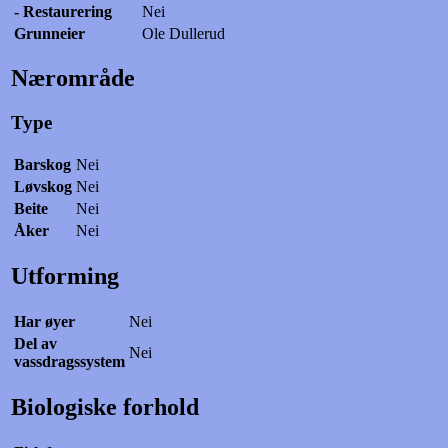
- Restaurering
Nei
Grunneier
Ole Dullerud
Nærområde
Type
Barskog
Nei
Løvskog
Nei
Beite
Nei
Åker
Nei
Utforming
Har øyer
Nei
Del av
Nei
vassdragssystem
Biologiske forhold