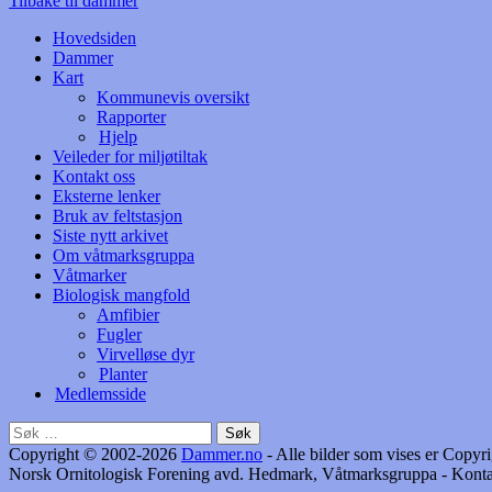
Tilbake til dammer
Hovedsiden
Dammer
Kart
Kommunevis oversikt
Rapporter
Hjelp
Veileder for miljøtiltak
Kontakt oss
Eksterne lenker
Bruk av feltstasjon
Siste nytt arkivet
Om våtmarksgruppa
Våtmarker
Biologisk mangfold
Amfibier
Fugler
Virvelløse dyr
Planter
Medlemsside
Søk
etter:
Copyright © 2002-2026
Dammer.no
- Alle bilder som vises er Cop
Norsk Ornitologisk Forening avd. Hedmark, Våtmarksgruppa - Konta