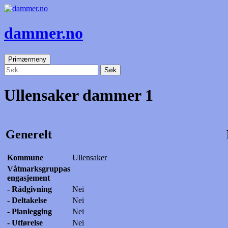
dammer.no
Søk
Gå
Primærmeny
til
Søk
innhold
etter:
Ullensaker dammer 1
Generelt
Kommune
Ullensaker
Våtmarksgruppas
engasjement
- Rådgivning
Nei
- Deltakelse
Nei
- Planlegging
Nei
- Utførelse
Nei