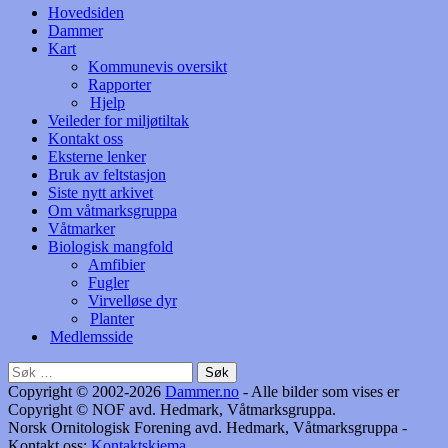
Hovedsiden
Dammer
Kart
Kommunevis oversikt
Rapporter
Hjelp
Veileder for miljøtiltak
Kontakt oss
Eksterne lenker
Bruk av feltstasjon
Siste nytt arkivet
Om våtmarksgruppa
Våtmarker
Biologisk mangfold
Amfibier
Fugler
Virvelløse dyr
Planter
Medlemsside
Søk
etter:
Copyright © 2002-2026
Dammer.no
- Alle bilder som vises er
Copyright © NOF avd. Hedmark, Våtmarksgruppa.
Norsk Ornitologisk Forening avd. Hedmark, Våtmarksgruppa -
Kontakt oss:
Kontaktskjema