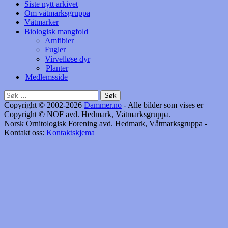
Siste nytt arkivet
Om våtmarksgruppa
Våtmarker
Biologisk mangfold
Amfibier
Fugler
Virvelløse dyr
Planter
Medlemsside
Søk
etter:
Copyright © 2002-2026
Dammer.no
- Alle bilder som vises er
Copyright © NOF avd. Hedmark, Våtmarksgruppa.
Norsk Ornitologisk Forening avd. Hedmark, Våtmarksgruppa -
Kontakt oss:
Kontaktskjema