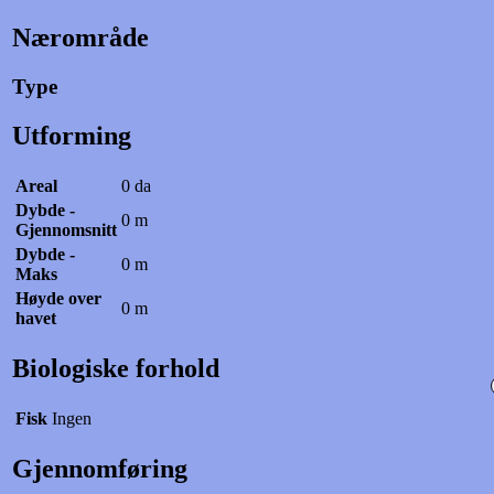
Nærområde
Type
Utforming
Areal
0 da
Dybde -
0 m
Gjennomsnitt
Dybde -
0 m
Maks
Høyde over
0 m
havet
Biologiske forhold
Fisk
Ingen
Gjennomføring