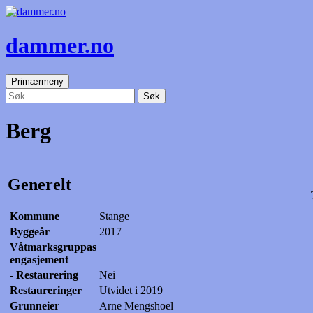
dammer.no
Søk
Gå
Primærmeny
til
Søk
innhold
etter:
Berg
Generelt
Kommune
Stange
Byggeår
2017
Våtmarksgruppas
engasjement
- Restaurering
Nei
Restaureringer
Utvidet i 2019
Grunneier
Arne Mengshoel