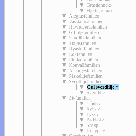
Grastjønnaks
Hjertetjønnaks
Ålegrasfamilien
Vasskransfamilien
Havfruegrasfamilen
Giftliljefamilien
Sandliljefamilien
Tidløsfamilien
Hyasintfamilien
Løkfamilien
Firbladfamilien
Konvallfamilien
Aspargesfamilien
Påskeliljefamilien
Sverdliljefamilien
Gul sverdlilje
*
Sverdlilje
Sivfamilien
Trådsiv
Ryllsiv
Lyssiv
Paddesiv
Siv sp.
Knappsiv