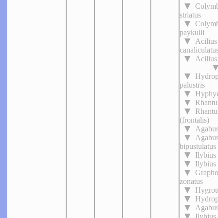
Colymb
striatus
Colymb
paykulli
Acilius
canaliculatu
Acilius
Hydrop
palustris
Hyphyd
Rhantu
Rhantu
(frontalis)
Agabus
Agabu
bipustulatus
Ilybius
Ilybius 
Grapho
zonatus
Hygrot
Hydrop
Agabus
Ilybius