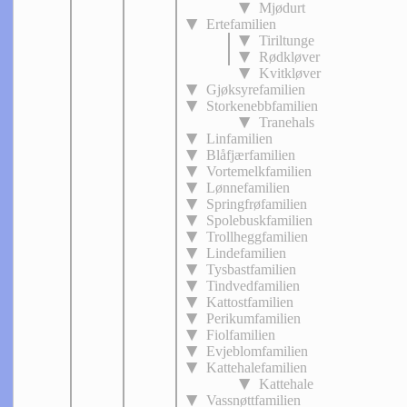
Mjødurt
Ertefamilien
Tiriltunge
Rødkløver
Kvitkløver
Gjøksyrefamilien
Storkenebbfamilien
Tranehals
Linfamilien
Blåfjærfamilien
Vortemelkfamilien
Lønnefamilien
Springfrøfamilien
Spolebuskfamilien
Trollheggfamilien
Lindefamilien
Tysbastfamilien
Tindvedfamilien
Kattostfamilien
Perikumfamilien
Fiolfamilien
Evjeblomfamilien
Kattehalefamilien
Kattehale
Vassnøttfamilien