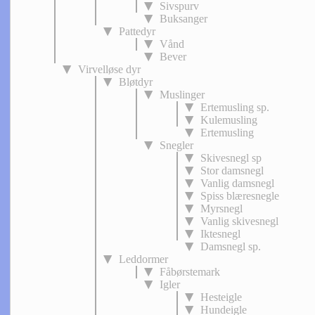
Sivspurv
Buksanger
Pattedyr
Vånd
Bever
Virvelløse dyr
Bløtdyr
Muslinger
Ertemusling sp.
Kulemusling
Ertemusling
Snegler
Skivesnegl sp
Stor damsnegl
Vanlig damsnegl
Spiss blæresnegle
Myrsnegl
Vanlig skivesnegl
Iktesnegl
Damsnegl sp.
Leddormer
Fåbørstemark
Igler
Hesteigle
Hundeigle