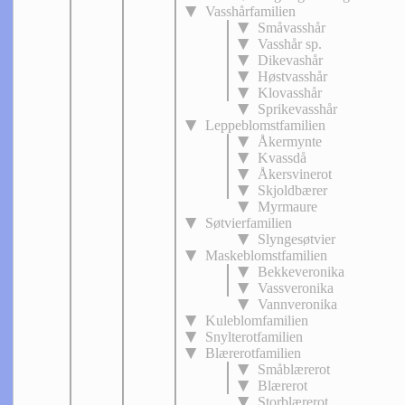
Vasshårfamilien
Småvasshår
Vasshår sp.
Dikevashår
Høstvasshår
Klovasshår
Sprikevasshår
Leppeblomstfamilien
Åkermynte
Kvassdå
Åkersvinerot
Skjoldbærer
Myrmaure
Søtvierfamilien
Slyngesøtvier
Maskeblomstfamilien
Bekkeveronika
Vassveronika
Vannveronika
Kuleblomfamilien
Snylterotfamilien
Blærerotfamilien
Småblærerot
Blærerot
Storblærerot