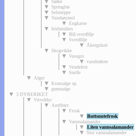
Sløke
Springfrø
Selsneppe
Vasshøymol
Engkarse
Irisfamilien
Blå sverdlilje
Sverdlilje
Åkergråurt
Skogvikke
Vassgro
vasslirøkne
Vendelrot
Snelle
Alger
Kransalge sp.
grønnalge
3 DYRERIKET
Virveldyr
Amfibier
Frosk
Buttsnutefrosk
Vannsalamander
Liten vannsalamander
Stor vannsalamander