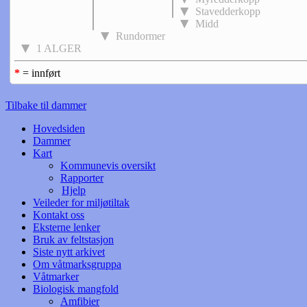
Stavedderkopp
Midd
Rundormer
1 ALGER
*
= innført
Tilbake til dammer
Hovedsiden
Dammer
Kart
Kommunevis oversikt
Rapporter
Hjelp
Veileder for miljøtiltak
Kontakt oss
Eksterne lenker
Bruk av feltstasjon
Siste nytt arkivet
Om våtmarksgruppa
Våtmarker
Biologisk mangfold
Amfibier