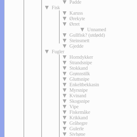
Padde
Fisk
Karuss
Ørekyte
Ørret
Unnamed
Gullfisk? (utdødd)
Steinsmett
Gjedde
Fugler
Horndykker
Strandsnipe
Stokkand
Grønnstilk
Gluttsnipe
Enkeltbekkasin
Myrsnipe
Kvinand
Skogsnipe
Vipe
Fiskemåke
Krikkand
Gråhegre
Gulerle
Sivhøne