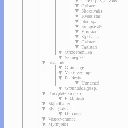
Carex sp. Sjøsivaks
Gulstarr
Skogsivaks
Kvass-star
Starr sp.
Sumpsivaks
Harestarr
Sjøsivaks
Gråstarr
Taglstarr
Orkidefamilien
Sennegras
Irisfamilien
Grønnalge
Vassreverumpe
Paddesiv
Unnamed
Grønntrådalge sp.
Kurvplatefamilien
Flikbrønsle
Skjoldbærer
Slyngsøtvien
Unnamed
Vassreverumpe
Myrmjølke