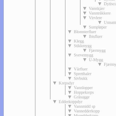
Dytiscu
Vannkjær
Vanntråkkere
Virvlere
Unnam
Sumpløper
Blomsterfluer
Ibisfluer
Klegg
Stikkmygg
Fjærmygg
Svevemygg
U-Mygg
Fjærm
Vårfluer
Spretthaler
Sivbukk
Krepsdyr
Vannlopper
Hoppekreps
Gråsugge
Edderkoppdyr
Vannmidd sp
Vannedderkopp
Myredderkopp