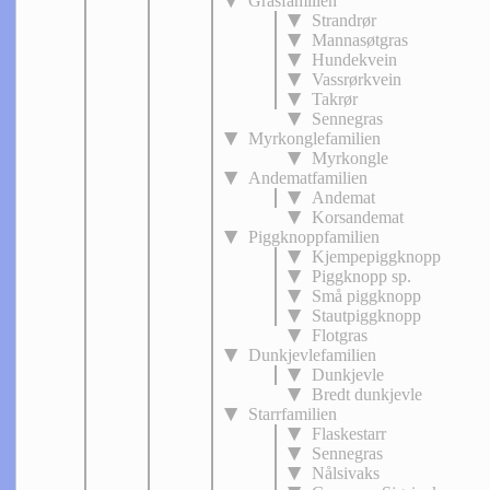
Grasfamilien
Strandrør
Mannasøtgras
Hundekvein
Vassrørkvein
Takrør
Sennegras
Myrkonglefamilien
Myrkongle
Andematfamilien
Andemat
Korsandemat
Piggknoppfamilien
Kjempepiggknopp
Piggknopp sp.
Små piggknopp
Stautpiggknopp
Flotgras
Dunkjevlefamilien
Dunkjevle
Bredt dunkjevle
Starrfamilien
Flaskestarr
Sennegras
Nålsivaks