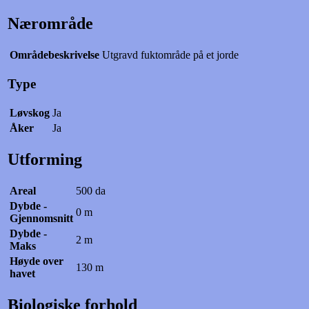
Nærområde
Områdebeskrivelse
Utgravd fuktområde på et jorde
Type
Løvskog
Ja
Åker
Ja
Utforming
Areal
500 da
Dybde -
0 m
Gjennomsnitt
Dybde -
2 m
Maks
Høyde over
130 m
havet
Biologiske forhold