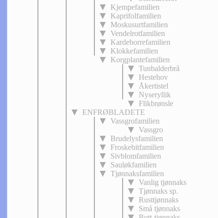
Kjempefamilien
Kaprifolfamilien
Moskusurtfamilien
Vendelrotfamilien
Kardeborrefamilien
Klokkefamilien
Korgplantefamilien
Tunbalderbrå
Hestehov
Åkertistel
Nyseryllik
Flikbrønsle
ENFRØBLADETE
Vassgrofamilien
Vassgro
Brudelysfamilien
Froskebitfamilien
Sivblomfamilien
Sauløkfamilien
Tjønnaksfamilien
Vanlig tjønnaks
Tjønnaks sp.
Rusttjønnaks
Små tjønnaks
Butt-tjønnaks