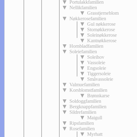
Portulakkfamilien
Nellikfamilien
Grasstjerneblom
Nøkkerosefamilien
Gul nøkkerose
Stornøkkerose
Soleinøkkerose
Kantnøkkerose
Hornbladfamilien
Soleiefamilien
Soleihov
Vassoleie
Engsoleie
Tiggersoleie
Småvassoleie
Valmuefamilien
Korsblomstfamilien
Brønnkarse
Soldoggfamilien
Bergknappfamilien
Sildrefamilien
Maigull
Ripsfamilien
Rosefamilien
Myrhatt