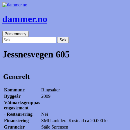
dammer.no
Søk
Gå
Primærmeny
til
Søk
innhold
etter:
Jessnesvegen 605
Generelt
Kommune
Ringsaker
Byggeår
2009
Våtmarksgruppas
engasjement
- Restaurering
Nei
Finansiering
SMIL-midler. .Kostnad ca 20.000 kr
Grunneier
Ståle Sørensen