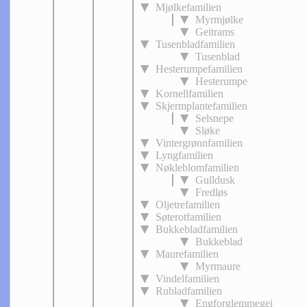
Mjølkefamilien
Myrmjølke
Geitrams
Tusenbladfamilien
Tusenblad
Hesterumpefamilien
Hesterumpe
Kornellfamilien
Skjermplantefamilien
Selsnepe
Sløke
Vintergrønnfamilien
Lyngfamilien
Nøkleblomfamilien
Gulldusk
Fredløs
Oljetrefamilien
Søterotfamilien
Bukkebladfamilien
Bukkeblad
Maurefamilien
Myrmaure
Vindelfamilien
Rubladfamilien
Engforglemmegei