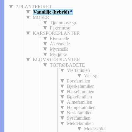
2 PLANTERIKET
Vannlilje (hybrid)
*
MOSER
Tjønnmose sp.
Fagermose
KARSPOREPLANTER
Elvesnelle
Åkersnelle
Myrsnelle
Myrjølke
BLOMSTERPLANTER
TOFRØBADETE
Vierfamilien
Vier sp.
Porsfamilien
Bjørkefamilien
Hasselfamilien
Bøkefamilien
Almefamilien
Hampefamilien
Neslefamilien
Syrefamilien
Meldefamilien
Meldestokk