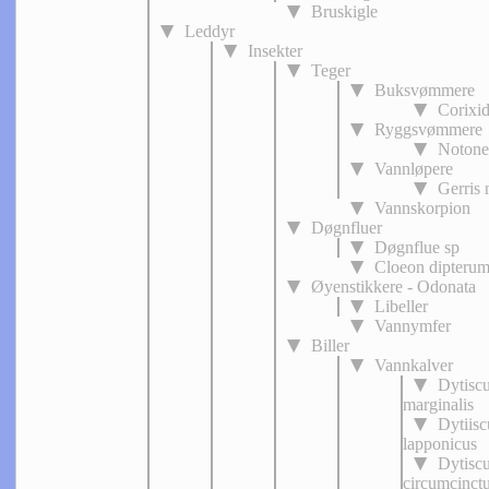
Bruskigle
Leddyr
Insekter
Teger
Buksvømmere
Corixid
Ryggsvømmere
Notone
Vannløpere
Gerris 
Vannskorpion
Døgnfluer
Døgnflue sp
Cloeon dipteru
Øyenstikkere - Odonata
Libeller
Vannymfer
Biller
Vannkalver
Dytisc
marginalis
Dytiisc
lapponicus
Dytisc
circumcinct