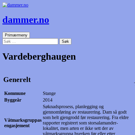
dammer.no
Søk
Gå
Primærmeny
til
Søk
innhold
etter:
Vardeberghaugen
Generelt
Kommune
Stange
Byggeår
2014
Søknadsprosess, planlegging og
gjennomføring av restaurering. Dam så godt
som helt gjengrodd før restaurering. Fra eldre
Våtmarksgruppas
rapporter registrert som storsalamander-
engasjement
lokalitet, men arten er ikke sett der av
våtmarksgruppa hverken før eller etter