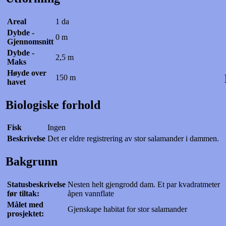
Areal
1 da
Dybde -
0 m
Gjennomsnitt
Dybde -
2,5 m
Maks
Høyde over
150 m
havet
Biologiske forhold
Fisk
Ingen
Beskrivelse
Det er eldre registrering av stor salamander i dammen.
Bakgrunn
Statusbeskrivelse
Nesten helt gjengrodd dam. Et par kvadratmeter
før tiltak:
åpen vannflate
Målet med
Gjenskape habitat for stor salamander
prosjektet: