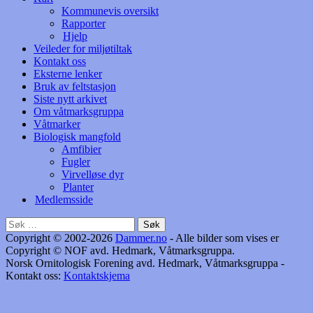
Kommunevis oversikt
Rapporter
Hjelp
Veileder for miljøtiltak
Kontakt oss
Eksterne lenker
Bruk av feltstasjon
Siste nytt arkivet
Om våtmarksgruppa
Våtmarker
Biologisk mangfold
Amfibier
Fugler
Virvelløse dyr
Planter
Medlemsside
Søk
etter:
Copyright © 2002-2026
Dammer.no
- Alle bilder som vises er
Copyright © NOF avd. Hedmark, Våtmarksgruppa.
Norsk Ornitologisk Forening avd. Hedmark, Våtmarksgruppa -
Kontakt oss:
Kontaktskjema