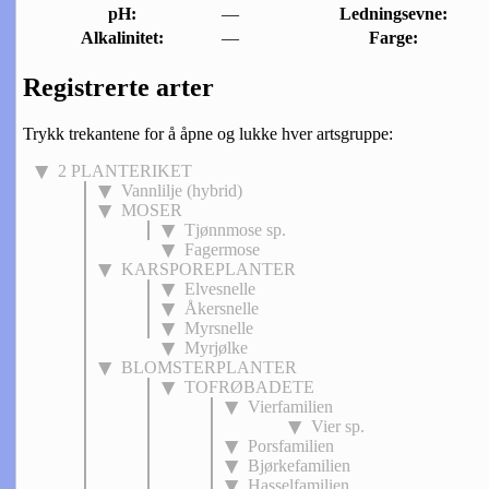
pH:
—
Ledningsevne:
Alkalinitet:
—
Farge:
Registrerte arter
Trykk trekantene for å åpne og lukke hver artsgruppe:
2 PLANTERIKET
Vannlilje (hybrid)
MOSER
Tjønnmose sp.
Fagermose
KARSPOREPLANTER
Elvesnelle
Åkersnelle
Myrsnelle
Myrjølke
BLOMSTERPLANTER
TOFRØBADETE
Vierfamilien
Vier sp.
Porsfamilien
Bjørkefamilien
Hasselfamilien