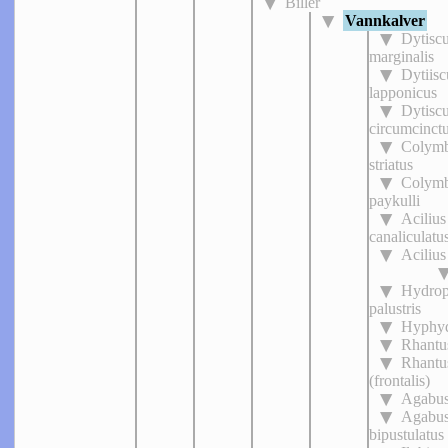
Biller
Vannkalver
Dytisc
marginalis
Dytiisc
lapponicus
Dytisc
circumcinct
Colymb
striatus
Colymb
paykulli
Acilius
canaliculatu
Acilius
Hydrop
palustris
Hyphyd
Rhantu
Rhantu
(frontalis)
Agabus
Agabu
bipustulatus