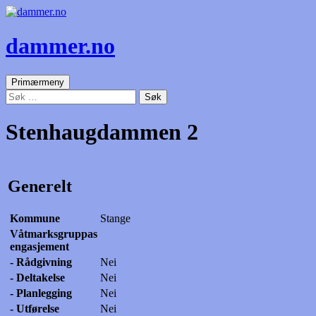
dammer.no
Søk
Gå
Primærmeny
til
Søk
innhold
etter:
Stenhaugdammen 2
Generelt
Kommune
Stange
Våtmarksgruppas
engasjement
- Rådgivning
Nei
- Deltakelse
Nei
- Planlegging
Nei
- Utførelse
Nei