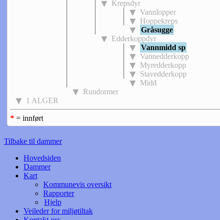
Krepsdyr
Vannlopper
Hoppekreps
Gråsugge
Edderkoppdyr
Vannmidd sp
Vannedderkopp
Myredderkopp
Stavedderkopp
Midd
Rundormer
1 ALGER
*
= innført
Tilbake til dammer
Hovedsiden
Dammer
Kart
Kommunevis oversikt
Rapporter
Hjelp
Veileder for miljøtiltak
Kontakt oss