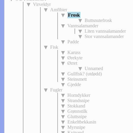
Virveldyr
Amfibier
Frosk
Buttsnutefrosk
Vannsalamander
Liten vannsalamander
Stor vannsalamander
Padde
Fisk
Karuss
Ørekyte
Ørret
Unnamed
Gullfisk? (utdødd)
Steinsmett
Gjedde
Fugler
Horndykker
Strandsnipe
Stokkand
Grønnstilk
Gluttsnipe
Enkeltbekkasin
Myrsnipe
Kvinand