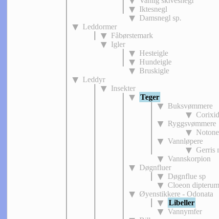
Vanlig skivesnegl
Iktesnegl
Damsnegl sp.
Leddormer
Fåbørstemark
Igler
Hesteigle
Hundeigle
Bruskigle
Leddyr
Insekter
Teger
Buksvømmere
Corixid
Ryggsvømmere
Notone
Vannløpere
Gerris 
Vannskorpion
Døgnfluer
Døgnflue sp
Cloeon dipteru
Øyenstikkere - Odonata
Libeller
Vannymfer