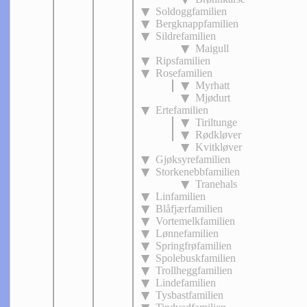
Soldoggfamilien
Bergknappfamilien
Sildrefamilien
Maigull
Ripsfamilien
Rosefamilien
Myrhatt
Mjødurt
Ertefamilien
Tiriltunge
Rødkløver
Kvitkløver
Gjøksyrefamilien
Storkenebbfamilien
Tranehals
Linfamilien
Blåfjærfamilien
Vortemelkfamilien
Lønnefamilien
Springfrøfamilien
Spolebuskfamilien
Trollheggfamilien
Lindefamilien
Tysbastfamilien