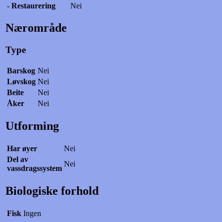
- Restaurering
Nei
Nærområde
Type
Barskog
Nei
Løvskog
Nei
Beite
Nei
Åker
Nei
Utforming
Har øyer
Nei
Del av
Nei
vassdragssystem
Biologiske forhold
Fisk
Ingen