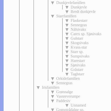
Dunkjevlefamilien
Dunkjevle
Bredt dunkjevle
Starrfamilien
Flaskestarr
Sennegras
Nålsivaks
Carex sp. Sjøsivaks
Gulstarr
Skogsivaks
Kvass-star
Starr sp.
Sumpsivaks
Harestarr
Sjøsivaks
Gråstarr
Taglstarr
Orkidefamilien
Sennegras
Irisfamilien
Grønnalge
Vassreverumpe
Paddesiv
Unnamed
Grønntrådalge sp.