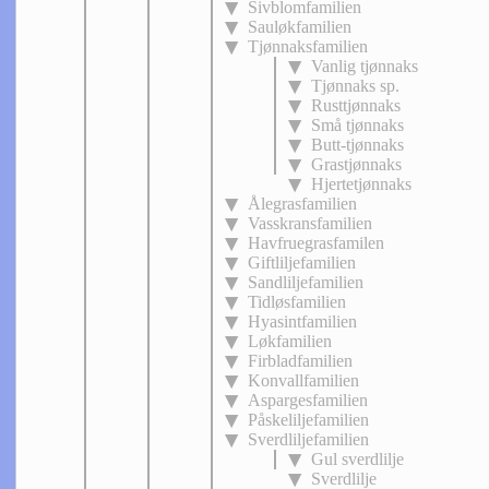
Sivblomfamilien
Sauløkfamilien
Tjønnaksfamilien
Vanlig tjønnaks
Tjønnaks sp.
Rusttjønnaks
Små tjønnaks
Butt-tjønnaks
Grastjønnaks
Hjertetjønnaks
Ålegrasfamilien
Vasskransfamilien
Havfruegrasfamilen
Giftliljefamilien
Sandliljefamilien
Tidløsfamilien
Hyasintfamilien
Løkfamilien
Firbladfamilien
Konvallfamilien
Aspargesfamilien
Påskeliljefamilien
Sverdliljefamilien
Gul sverdlilje
Sverdlilje