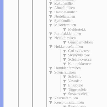
Bøkefamilien
Almefamilien
Hampefamilien
Neslefamilien
Syrefamilien
Meldefamilien
Meldestokk
Portulakkfamilien
Nellikfamilien
Grasstjerneblom
Nøkkerosefamilien
Gul nøkkerose
Stornøkkerose
Soleinøkkerose
Kantnøkkerose
Hornbladfamilien
Soleiefamilien
Soleihov
Vassoleie
Engsoleie
Tiggersoleie
Småvassoleie
Valmuefamilien
Korsblomstfamilien
Brønnkarse