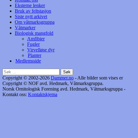
Eksterne lenker
Bruk av feltstasjon
Siste nytt arkivet
Om våtmarksgruppa
Våtmarker
Biologisk mangfold
Amfibier
Fugler
Virvelløse dyr
Planter
Medlemsside
Søk
etter:
Copyright © 2002-2026
Dammer.no
- Alle bilder som vises er
Copyright © NOF avd. Hedmark, Våtmarksgruppa.
Norsk Ornitologisk Forening avd. Hedmark, Våtmarksgruppa -
Kontakt oss:
Kontaktskjema