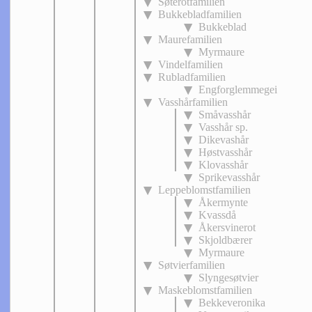
Søterotfamilien
Bukkebladfamilien
Bukkeblad
Maurefamilien
Myrmaure
Vindelfamilien
Rubladfamilien
Engforglemmegei
Vasshårfamilien
Småvasshår
Vasshår sp.
Dikevashår
Høstvasshår
Klovasshår
Sprikevasshår
Leppeblomstfamilien
Åkermynte
Kvassdå
Åkersvinerot
Skjoldbærer
Myrmaure
Søtvierfamilien
Slyngesøtvier
Maskeblomstfamilien
Bekkeveronika