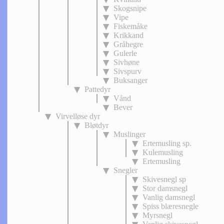
Skogsnipe
Vipe
Fiskemåke
Krikkand
Gråhegre
Gulerle
Sivhøne
Sivspurv
Buksanger
Pattedyr
Vånd
Bever
Virvelløse dyr
Bløtdyr
Muslinger
Ertemusling sp.
Kulemusling
Ertemusling
Snegler
Skivesnegl sp
Stor damsnegl
Vanlig damsnegl
Spiss blæresnegle
Myrsnegl