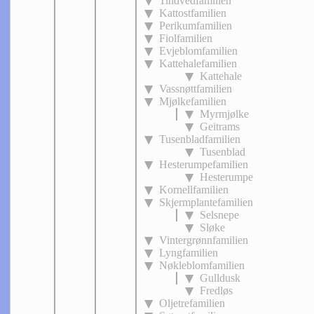
Tindvedfamilien
Kattostfamilien
Perikumfamilien
Fiolfamilien
Evjeblomfamilien
Kattehalefamilien
Kattehale
Vassnøttfamilien
Mjølkefamilien
Myrmjølke
Geitrams
Tusenbladfamilien
Tusenblad
Hesterumpefamilien
Hesterumpe
Kornellfamilien
Skjermplantefamilien
Selsnepe
Sløke
Vintergrønnfamilien
Lyngfamilien
Nøkleblomfamilien
Gulldusk
Fredløs
Oljetrefamilien