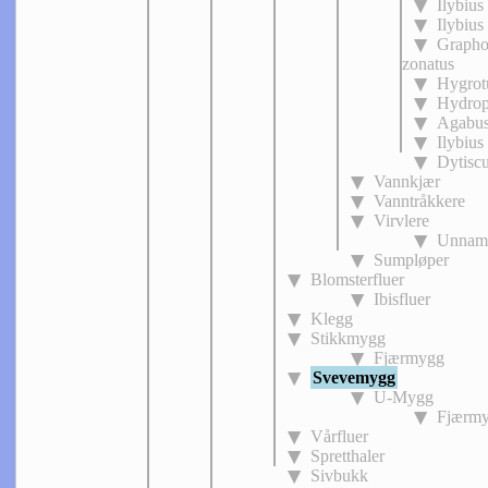
Ilybius
Ilybius 
Grapho
zonatus
Hygrot
Hydrop
Agabus
Ilybius
Dytiscu
Vannkjær
Vanntråkkere
Virvlere
Unnam
Sumpløper
Blomsterfluer
Ibisfluer
Klegg
Stikkmygg
Fjærmygg
Svevemygg
U-Mygg
Fjærm
Vårfluer
Spretthaler
Sivbukk