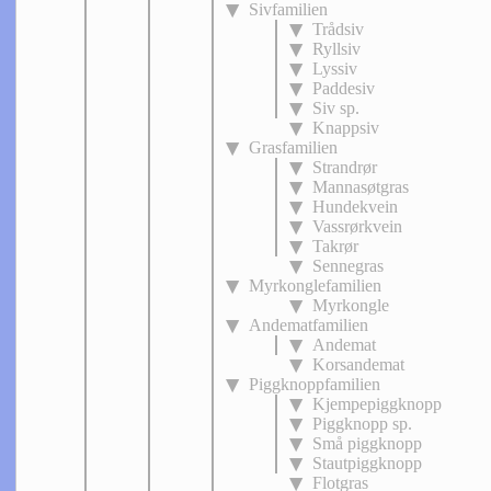
Sivfamilien
Trådsiv
Ryllsiv
Lyssiv
Paddesiv
Siv sp.
Knappsiv
Grasfamilien
Strandrør
Mannasøtgras
Hundekvein
Vassrørkvein
Takrør
Sennegras
Myrkonglefamilien
Myrkongle
Andematfamilien
Andemat
Korsandemat
Piggknoppfamilien
Kjempepiggknopp
Piggknopp sp.
Små piggknopp
Stautpiggknopp
Flotgras