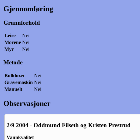
Gjennomføring
Grunnforhold
Leire
Nei
Morene
Nei
Myr
Nei
Metode
Bulldozer
Nei
Gravemaskin
Nei
Manuelt
Nei
Observasjoner
2/9 2004 - Oddmund Filseth og Kristen Prestrud
Vannkvalitet