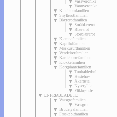
Vassveronika
Vannveronika
Kuleblomfamilien
Snylterotfamilien
Blærerotfamilien
Småblærerot
Blærerot
Storblærerot
Kjempefamilien
Kaprifolfamilien
Moskusurtfamilien
Vendelrotfamilien
Kardeborrefamilien
Klokkefamilien
Korgplantefamilien
Tunbalderbrå
Hestehov
Åkertistel
Nyseryllik
Flikbrønsle
ENFRØBLADETE
Vassgrofamilien
Vassgro
Brudelysfamilien
Froskebitfamilien