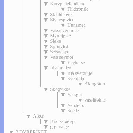
Kurvplatefamilien
Flikbrønsle
Skjoldbærer
Slyngsøtvien
Unnamed
Vassreverumpe
Myrmjølke
Sløke
Springfrø
Selsneppe
Vasshøymol
Engkarse
Irisfamilien
Blå sverdlilje
Sverdlilje
Åkergråurt
Skogvikke
Vassgro
vasslirøkne
Vendelrot
Snelle
Alger
Kransalge sp.
grønnalge
3 DYRERIKET