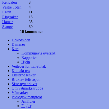
Rendalen
3
Vestre Toten
4
Løten
11
Ringsaker
15
Hamar
35
Stange
80
16 kommuner
Hovedsiden
Dammer
Kart
Kommunevis oversikt
Rapporter
Hjelp
Veileder for miljøtiltak
Kontakt oss
Eksterne lenker
Bruk av feltstasjon
Siste nytt arkivet
Om våtmarksgruppa
Våtmarker
Biologisk mangfold
Amfibier
Fugler