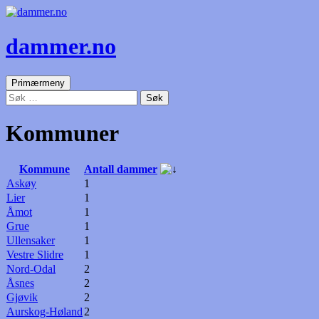
dammer.no
Søk
Gå
Primærmeny
til
Søk
innhold
etter:
Kommuner
Kommune
Antall dammer
Askøy
1
Lier
1
Åmot
1
Grue
1
Ullensaker
1
Vestre Slidre
1
Nord-Odal
2
Åsnes
2
Gjøvik
2
Aurskog-Høland
2