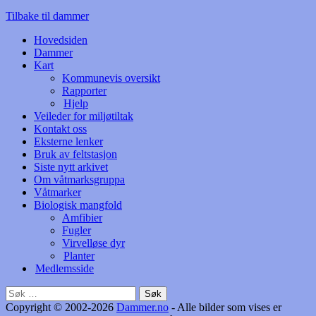
Tilbake til dammer
Hovedsiden
Dammer
Kart
Kommunevis oversikt
Rapporter
Hjelp
Veileder for miljøtiltak
Kontakt oss
Eksterne lenker
Bruk av feltstasjon
Siste nytt arkivet
Om våtmarksgruppa
Våtmarker
Biologisk mangfold
Amfibier
Fugler
Virvelløse dyr
Planter
Medlemsside
Søk
etter:
Copyright © 2002-2026
Dammer.no
- Alle bilder som vises er