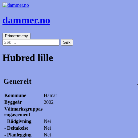
dammer.no
Søk
Gå
Primærmeny
til
Søk
innhold
etter:
Hubred lille
Generelt
Kommune
Hamar
Byggeår
2002
Våtmarksgruppas
engasjement
- Rådgivning
Nei
- Deltakelse
Nei
- Planlegging
Nei