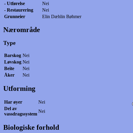
- Utførelse
Nei
- Restaurering
Nei
Grunneier
Elin Dæhlin Bøhmer
Nærområde
Type
Barskog
Nei
Løvskog
Nei
Beite
Nei
Åker
Nei
Utforming
Har øyer
Nei
Del av
Nei
vassdragssystem
Biologiske forhold