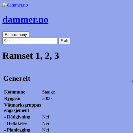
dammer.no
Søk
Gå
Primærmeny
til
Søk
innhold
etter:
Ramset 1, 2, 3
Generelt
Kommune
Stange
Byggeår
2000
Våtmarksgruppas
engasjement
- Rådgivning
Nei
- Deltakelse
Nei
- Planlegging
Nei