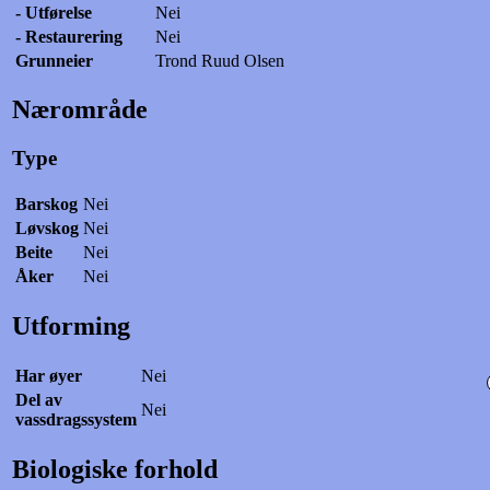
- Utførelse
Nei
- Restaurering
Nei
Grunneier
Trond Ruud Olsen
Nærområde
Type
Barskog
Nei
Løvskog
Nei
Beite
Nei
Åker
Nei
Utforming
Har øyer
Nei
Del av
Nei
vassdragssystem
Biologiske forhold