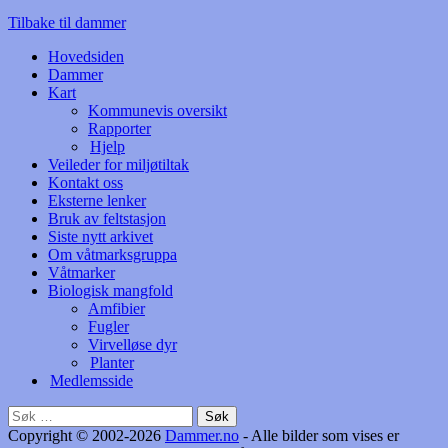
Tilbake til dammer
Hovedsiden
Dammer
Kart
Kommunevis oversikt
Rapporter
Hjelp
Veileder for miljøtiltak
Kontakt oss
Eksterne lenker
Bruk av feltstasjon
Siste nytt arkivet
Om våtmarksgruppa
Våtmarker
Biologisk mangfold
Amfibier
Fugler
Virvelløse dyr
Planter
Medlemsside
Søk
etter:
Copyright © 2002-2026
Dammer.no
- Alle bilder som vises er