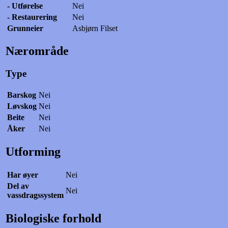
- Utførelse
Nei
- Restaurering
Nei
Grunneier
Asbjørn Filset
Nærområde
Type
Barskog
Nei
Løvskog
Nei
Beite
Nei
Åker
Nei
Utforming
Har øyer
Nei
Del av
Nei
vassdragssystem
Biologiske forhold