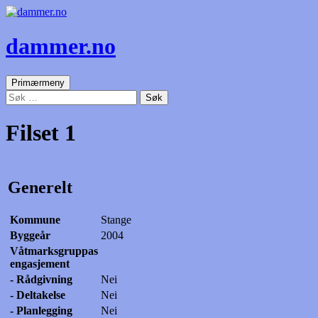
dammer.no
Søk
Gå
Primærmeny
til
Søk
innhold
etter:
Filset 1
Generelt
Kommune
Stange
Byggeår
2004
Våtmarksgruppas
engasjement
- Rådgivning
Nei
- Deltakelse
Nei
- Planlegging
Nei