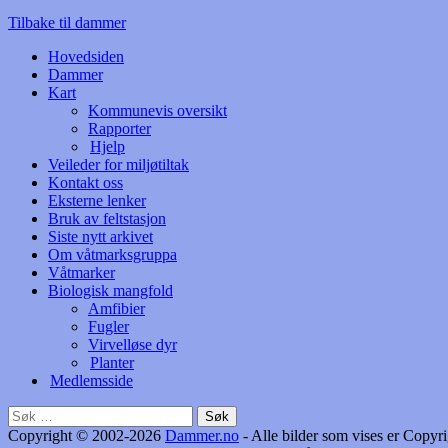
Tilbake til dammer
Hovedsiden
Dammer
Kart
Kommunevis oversikt
Rapporter
Hjelp
Veileder for miljøtiltak
Kontakt oss
Eksterne lenker
Bruk av feltstasjon
Siste nytt arkivet
Om våtmarksgruppa
Våtmarker
Biologisk mangfold
Amfibier
Fugler
Virvelløse dyr
Planter
Medlemsside
Søk
etter:
Copyright © 2002-2026
Dammer.no
- Alle bilder som vises er Cop