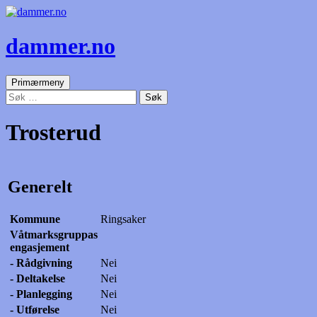
dammer.no
Søk
Gå
Primærmeny
til
Søk
innhold
etter:
Trosterud
Generelt
Kommune
Ringsaker
Våtmarksgruppas
engasjement
- Rådgivning
Nei
- Deltakelse
Nei
- Planlegging
Nei
- Utførelse
Nei