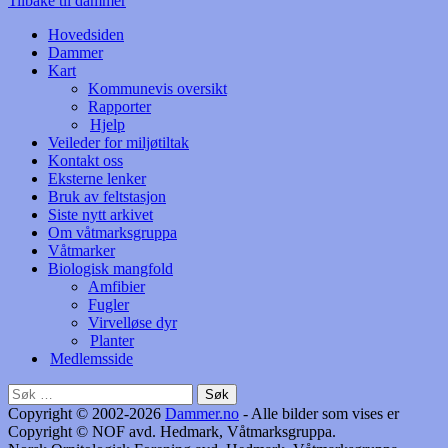
Tilbake til dammer
Hovedsiden
Dammer
Kart
Kommunevis oversikt
Rapporter
Hjelp
Veileder for miljøtiltak
Kontakt oss
Eksterne lenker
Bruk av feltstasjon
Siste nytt arkivet
Om våtmarksgruppa
Våtmarker
Biologisk mangfold
Amfibier
Fugler
Virvelløse dyr
Planter
Medlemsside
Søk
etter:
Copyright © 2002-2026
Dammer.no
- Alle bilder som vises er
Copyright © NOF avd. Hedmark, Våtmarksgruppa.