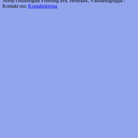
Norsk Ornitologisk Forening avd. Hedmark, Våtmarksgruppa -
Kontakt oss:
Kontaktskjema