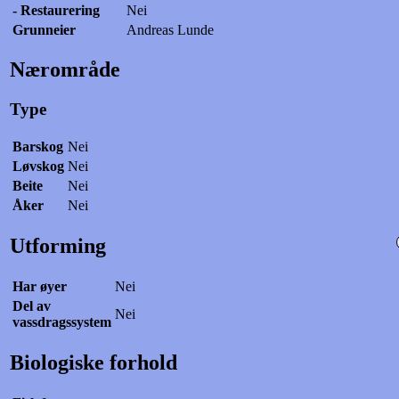
- Restaurering
Nei
Grunneier
Andreas Lunde
Nærområde
Type
Barskog
Nei
Løvskog
Nei
Beite
Nei
Åker
Nei
Utforming
Har øyer
Nei
Del av
Nei
vassdragssystem
Biologiske forhold