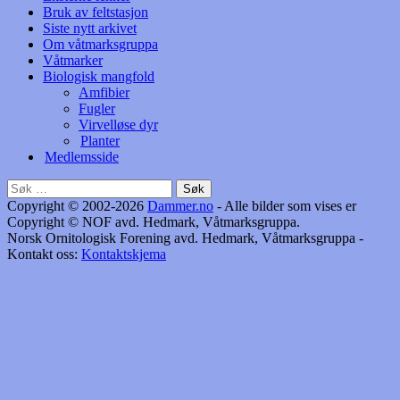
Bruk av feltstasjon
Siste nytt arkivet
Om våtmarksgruppa
Våtmarker
Biologisk mangfold
Amfibier
Fugler
Virvelløse dyr
Planter
Medlemsside
Søk
etter:
Copyright © 2002-2026
Dammer.no
- Alle bilder som vises er
Copyright © NOF avd. Hedmark, Våtmarksgruppa.
Norsk Ornitologisk Forening avd. Hedmark, Våtmarksgruppa -
Kontakt oss:
Kontaktskjema