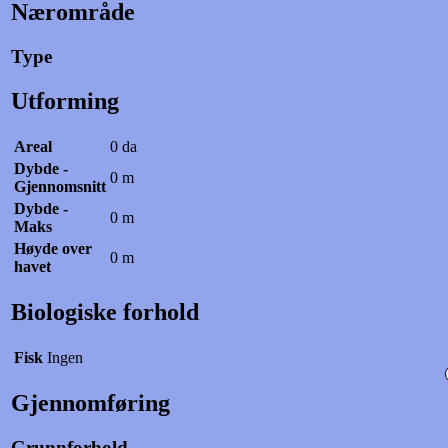
Nærområde
Type
Utforming
Areal
0 da
Dybde -
0 m
Gjennomsnitt
Dybde -
0 m
Maks
Høyde over
0 m
havet
Biologiske forhold
Fisk
Ingen
Gjennomføring
Grunnforhold