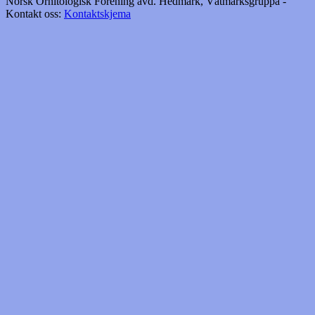
Norsk Ornitologisk Forening avd. Hedmark, Våtmarksgruppa -
Kontakt oss:
Kontaktskjema