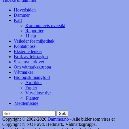
Tilbake til dammer
Hovedsiden
Dammer
Kart
Kommunevis oversikt
Rapporter
Hjelp
Veileder for miljøtiltak
Kontakt oss
Eksterne lenker
Bruk av feltstasjon
Siste nytt arkivet
Om våtmarksgruppa
Våtmarker
Biologisk mangfold
Amfibier
Fugler
Virvelløse dyr
Planter
Medlemsside
Søk
etter:
Copyright © 2002-2026
Dammer.no
- Alle bilder som vises er
Copyright © NOF avd. Hedmark, Våtmarksgruppa.