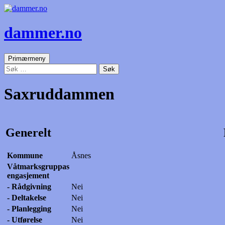
dammer.no
Søk
Gå
Primærmeny
til
Søk
innhold
etter:
Saxruddammen
Generelt
Kommune
Åsnes
Våtmarksgruppas
engasjement
- Rådgivning
Nei
- Deltakelse
Nei
- Planlegging
Nei
- Utførelse
Nei