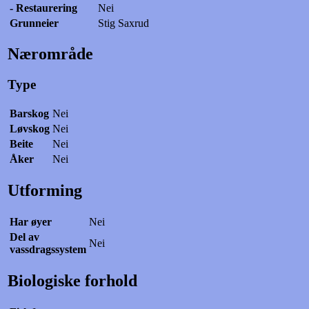
- Restaurering
Nei
Grunneier
Stig Saxrud
Nærområde
Type
Barskog
Nei
Løvskog
Nei
Beite
Nei
Åker
Nei
Utforming
Har øyer
Nei
Del av
Nei
vassdragssystem
Biologiske forhold